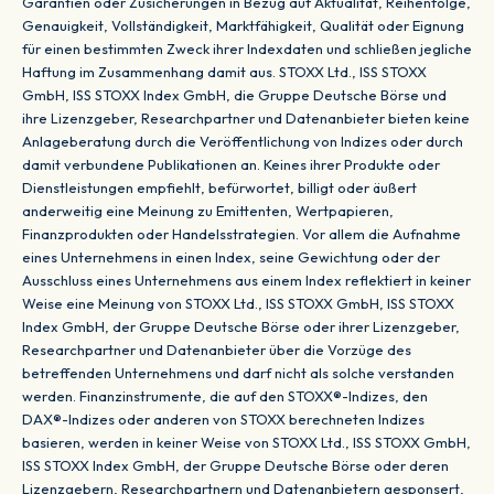
Garantien oder Zusicherungen in Bezug auf Aktualität, Reihenfolge,
Genauigkeit, Vollständigkeit, Marktfähigkeit, Qualität oder Eignung
für einen bestimmten Zweck ihrer Indexdaten und schließen jegliche
Haftung im Zusammenhang damit aus. STOXX Ltd., ISS STOXX
GmbH, ISS STOXX Index GmbH, die Gruppe Deutsche Börse und
ihre Lizenzgeber, Researchpartner und Datenanbieter bieten keine
Anlageberatung durch die Veröffentlichung von Indizes oder durch
damit verbundene Publikationen an. Keines ihrer Produkte oder
Dienstleistungen empfiehlt, befürwortet, billigt oder äußert
anderweitig eine Meinung zu Emittenten, Wertpapieren,
Finanzprodukten oder Handelsstrategien. Vor allem die Aufnahme
eines Unternehmens in einen Index, seine Gewichtung oder der
Ausschluss eines Unternehmens aus einem Index reflektiert in keiner
Weise eine Meinung von STOXX Ltd., ISS STOXX GmbH, ISS STOXX
Index GmbH, der Gruppe Deutsche Börse oder ihrer Lizenzgeber,
Researchpartner und Datenanbieter über die Vorzüge des
betreffenden Unternehmens und darf nicht als solche verstanden
werden. Finanzinstrumente, die auf den STOXX®-Indizes, den
DAX®-Indizes oder anderen von STOXX berechneten Indizes
basieren, werden in keiner Weise von STOXX Ltd., ISS STOXX GmbH,
ISS STOXX Index GmbH, der Gruppe Deutsche Börse oder deren
Lizenzgebern, Researchpartnern und Datenanbietern gesponsert,