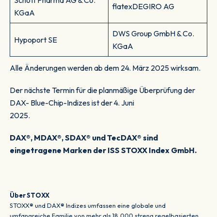
Schott Pharma AG & Co.
flatexDEGIRO AG
KGaA
DWS Group GmbH & Co.
Hypoport SE
KGaA
Alle Änderungen werden ab dem 24. März 2025 wirksam.
Der nächste Termin für die planmäßige Überprüfung der
DAX- Blue-Chip-Indizes ist der 4. Juni
2025.
DAX®, MDAX®, SDAX® und TecDAX® sind
eingetragene Marken der ISS STOXX Index GmbH.
Über STOXX
STOXX® und DAX® Indizes umfassen eine globale und
umfangreiche Familie von mehr als 18,000 streng regelbasierten