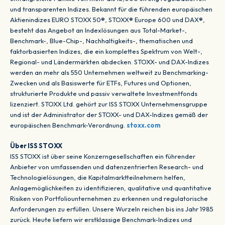
und transparenten Indizes. Bekannt für die führenden europäischen
Aktienindizes EURO STOXX 50®, STOXX® Europe 600 und DAX®,
besteht das Angebot an Indexlösungen aus Total-Market-,
Benchmark-, Blue-Chip-, Nachhaltigkeits-, thematischen und
faktorbasierten Indizes, die ein komplettes Spektrum von Welt-,
Regional- und Ländermärkten abdecken. STOXX- und DAX-Indizes
werden an mehr als 550 Unternehmen weltweit zu Benchmarking-
Zwecken und als Basiswerte für ETFs, Futures und Optionen,
strukturierte Produkte und passiv verwaltete Investmentfonds
lizenziert. STOXX Ltd. gehört zur ISS STOXX Unternehmensgruppe
und ist der Administrator der STOXX- und DAX-Indizes gemäß der
europäischen Benchmark-Verordnung.
stoxx.com
Über ISS STOXX
ISS STOXX ist über seine Konzerngesellschaften ein führender
Anbieter von umfassenden und datenzentrierten Research- und
Technologielösungen, die Kapitalmarktteilnehmern helfen,
Anlagemöglichkeiten zu identifizieren, qualitative und quantitative
Risiken von Portfoliounternehmen zu erkennen und regulatorische
Anforderungen zu erfüllen. Unsere Wurzeln reichen bis ins Jahr 1985
zurück. Heute liefern wir erstklassige Benchmark-Indizes und