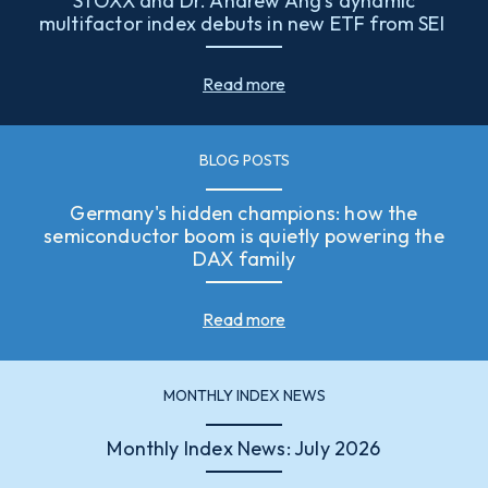
STOXX and Dr. Andrew Ang’s dynamic
multifactor index debuts in new ETF from SEI
Read more
BLOG POSTS
Germany's hidden champions: how the
semiconductor boom is quietly powering the
DAX family
Read more
MONTHLY INDEX NEWS
Monthly Index News: July 2026