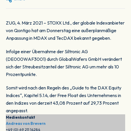
ZUG, 4. März 2021 – STOXX Ltd., der globale Indexanbieter
von Qontigo hat am Donnerstag eine außerplanmäßige
Anpassung in MDAX und TecDAX bekannt gegeben.
Infolge einer Übernahme der Siltronic AG
(DE000WAF3001) durch GlobalWafers GmbH verändert
sich der Streubesitzanteil der Siltronic AG um mehr als 10
Prozentpunkte.
Somit wird nach den Regeln des „Guide to the DAX Equity
Indices“, Kapitel 5.1.4, der Free Float des Unternehmens in
den Indizes von derzeit 43,08 Prozent auf 29,73 Prozent
angepasst.
Medienkontakt
Andreas von Brevern
+49 (0) 69 211 14284