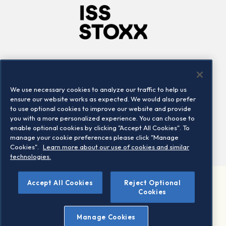
Company
Connect
Careers
LinkedIn
We use necessary cookies to analyze our traffic to help us
Locations
Contact us
ensure our website works as expected. We would also prefer
to use optional cookies to improve our website and provide
you with a more personalized experience. You can choose to
enable optional cookies by clicking "Accept All Cookies". To
manage your cookie preferences please click "Manage
Cookies".
Learn more about our use of cookies and similar
technologies.
Accept All Cookies
Reject Optional
©2026 STOXX Ltd. All rights reserved.
Cookies
Legal/Privacy Portal
Warning - phishing & scam
Manage Cookies
Conditions of use
Privacy notice
Imprint