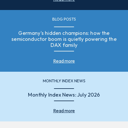
BLOG POSTS
Germany's hidden champions: how the
semiconductor boom is quietly powering the
DAX family
Read more
MONTHLY INDEX NEWS
Monthly Index News: July 2026
Read more