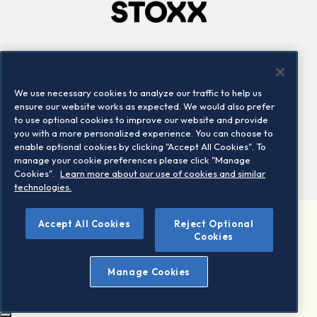
Company
Connect
Careers
LinkedIn
We use necessary cookies to analyze our traffic to help us
Locations
Contact us
ensure our website works as expected. We would also prefer
to use optional cookies to improve our website and provide
you with a more personalized experience. You can choose to
enable optional cookies by clicking "Accept All Cookies". To
manage your cookie preferences please click "Manage
Cookies".
Learn more about our use of cookies and similar
technologies.
Accept All Cookies
Reject Optional
©2026 STOXX Ltd. All rights reserved.
Cookies
Legal/Privacy Portal
Warning - phishing & scam
Manage Cookies
Conditions of use
Privacy notice
Imprint