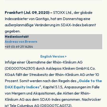
Frankfurt (Jul. 09, 2020) –
STOXX Ltd., der globale
Indexanbieter von Qontigo, hat am Donnerstag eine
außerplanmäßige Veränderung im SDAX-Index bekannt
gegeben.
Medienkontakt
Andreas von Brevern
+49 (0) 69 211 14284
English Version >
Infolge einer Übernahme der Rhön-Klinikum AG
(DE0007042301) durch Asklepios Kliniken GmbH & Co.
KGaA fällt der Streubesitz der Rhön-Klinikum AG unter 10
Prozent. Somit werden nach den Regeln des „
Guide to the
DAX Equity Indices
“, Kapitel 5.1.5, Anpassungen im Falle
von Mergern und Akquisitionen, die Aktien der Rhön-
Klinikum AG aus dem SDAX-Index genommen. Nachrücker
ist Tele Columbus AG (DE000TCAG172).