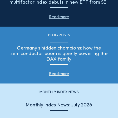
multifactor index debuts in new ETF from SEI
Read more
BLOG POSTS
Germany's hidden champions: how the
semiconductor boom is quietly powering the
DAX family
Read more
MONTHLY INDEX NEWS
Monthly Index News: July 2026