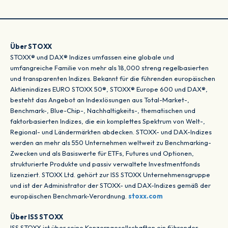
Über STOXX
STOXX® und DAX® Indizes umfassen eine globale und
umfangreiche Familie von mehr als 18,000 streng regelbasierten
und transparenten Indizes. Bekannt für die führenden europäischen
Aktienindizes EURO STOXX 50®, STOXX® Europe 600 und DAX®,
besteht das Angebot an Indexlösungen aus Total-Market-,
Benchmark-, Blue-Chip-, Nachhaltigkeits-, thematischen und
faktorbasierten Indizes, die ein komplettes Spektrum von Welt-,
Regional- und Ländermärkten abdecken. STOXX- und DAX-Indizes
werden an mehr als 550 Unternehmen weltweit zu Benchmarking-
Zwecken und als Basiswerte für ETFs, Futures und Optionen,
strukturierte Produkte und passiv verwaltete Investmentfonds
lizenziert. STOXX Ltd. gehört zur ISS STOXX Unternehmensgruppe
und ist der Administrator der STOXX- und DAX-Indizes gemäß der
europäischen Benchmark-Verordnung.
stoxx.com
Über ISS STOXX
ISS STOXX ist über seine Konzerngesellschaften ein führender