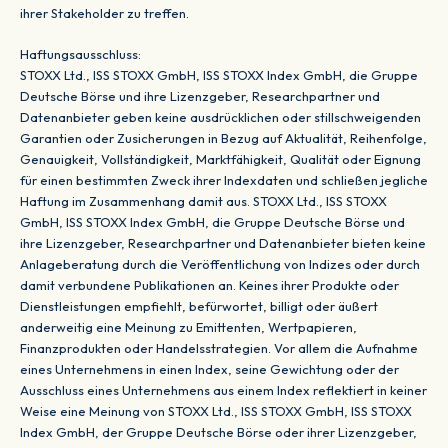
ihrer Stakeholder zu treffen.
Haftungsausschluss:
STOXX Ltd., ISS STOXX GmbH, ISS STOXX Index GmbH, die Gruppe
Deutsche Börse und ihre Lizenzgeber, Researchpartner und
Datenanbieter geben keine ausdrücklichen oder stillschweigenden
Garantien oder Zusicherungen in Bezug auf Aktualität, Reihenfolge,
Genauigkeit, Vollständigkeit, Marktfähigkeit, Qualität oder Eignung
für einen bestimmten Zweck ihrer Indexdaten und schließen jegliche
Haftung im Zusammenhang damit aus. STOXX Ltd., ISS STOXX
GmbH, ISS STOXX Index GmbH, die Gruppe Deutsche Börse und
ihre Lizenzgeber, Researchpartner und Datenanbieter bieten keine
Anlageberatung durch die Veröffentlichung von Indizes oder durch
damit verbundene Publikationen an. Keines ihrer Produkte oder
Dienstleistungen empfiehlt, befürwortet, billigt oder äußert
anderweitig eine Meinung zu Emittenten, Wertpapieren,
Finanzprodukten oder Handelsstrategien. Vor allem die Aufnahme
eines Unternehmens in einen Index, seine Gewichtung oder der
Ausschluss eines Unternehmens aus einem Index reflektiert in keiner
Weise eine Meinung von STOXX Ltd., ISS STOXX GmbH, ISS STOXX
Index GmbH, der Gruppe Deutsche Börse oder ihrer Lizenzgeber,